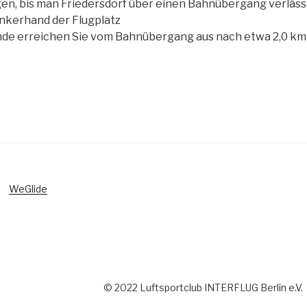
en, bis man Friedersdorf über einen Bahnübergang verläss
 linkerhand der Flugplatz
nde erreichen Sie vom Bahnübergang aus nach etwa 2,0 km 
WeGlide
© 2022 Luftsportclub INTERFLUG Berlin e.V.