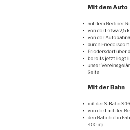
Mit dem Auto
auf dem Berliner R
von dort etwa 2,5 k
von der Autobahnab
durch Friedersdorf
Friedersdorf über
bereits jetzt liegt
unser Vereinsgelä
Seite
Mit der Bahn
mit der S-Bahn S4
von dort mit der R
den Bahnhof in Fah
400 m)