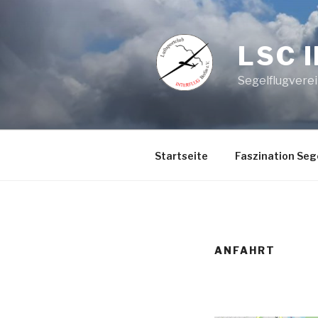
Zum
Inhalt
springen
LSC 
Segelflugvere
Startseite
Faszination Seg
ANFAHRT