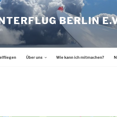
INTERFLUG BERLIN E.V
in
elfliegen
Über uns
Wie kann ich mitmachen?
N