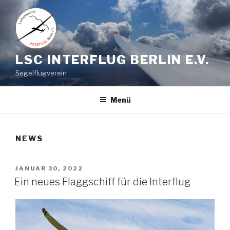
Zum
Inhalt
springen
LSC INTERFLUG BERLIN E.V.
Segelflugverein
Menü
NEWS
VERÖFFENTLICHT
JANUAR 30, 2022
AM
Ein neues Flaggschiff für die Interflug