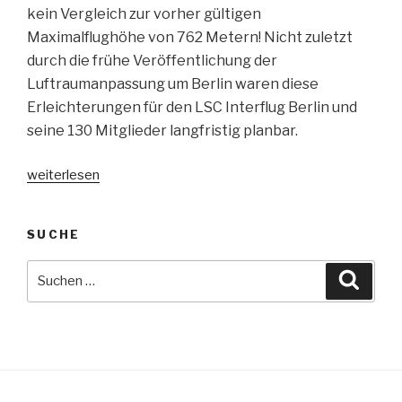
kein Vergleich zur vorher gültigen
Maximalflughöhe von 762 Metern! Nicht zuletzt
durch die frühe Veröffentlichung der
Luftraumanpassung um Berlin waren diese
Erleichterungen für den LSC Interflug Berlin und
seine 130 Mitglieder langfristig planbar.
„Ein
weiterlesen
neues
Flaggschiff
SUCHE
für
die
Suche
Suche
Interflug“
nach: