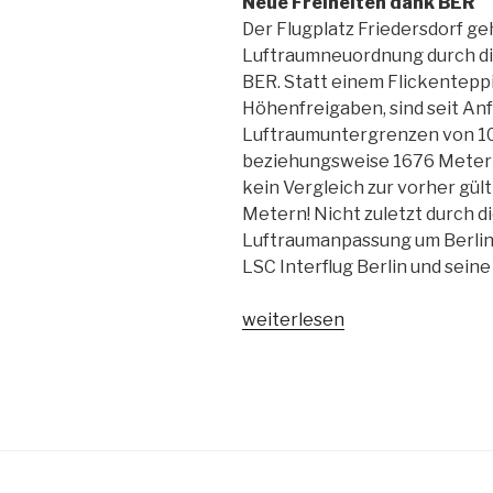
Neue Freiheiten dank BER
Der Flugplatz Friedersdorf geh
Luftraumneuordnung durch di
BER. Statt einem Flickentepp
Höhenfreigaben, sind seit An
Luftraumuntergrenzen von 10
beziehungsweise 1676 Metern 
kein Vergleich zur vorher gü
Metern! Nicht zuletzt durch d
Luftraumanpassung um Berlin 
LSC Interflug Berlin und seine
„Ein
weiterlesen
neues
Flaggschiff
für
die
Interflug“