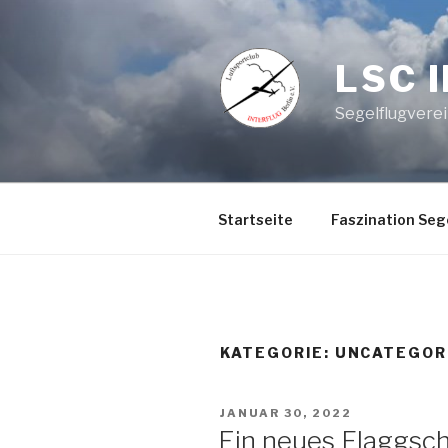
Zum
Inhalt
springen
LSC 
Segelflugvere
Startseite
Faszination Seg
KATEGORIE:
UNCATEGOR
VERÖFFENTLICHT
JANUAR 30, 2022
AM
Ein neues Flaggschi