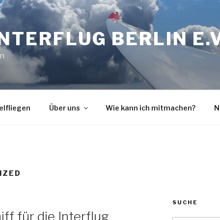
INTERFLUG BERLIN E.V
in
elfliegen
Über uns
Wie kann ich mitmachen?
N
IZED
SUCHE
ff für die Interflug