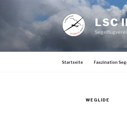
Zum
Inhalt
springen
LSC 
Segelflugvere
Startseite
Faszination Seg
WEGLIDE