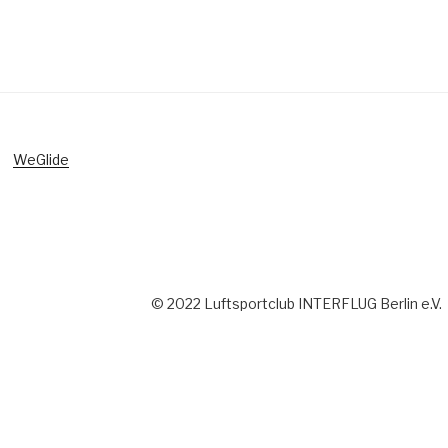
WeGlide
© 2022 Luftsportclub INTERFLUG Berlin e.V.