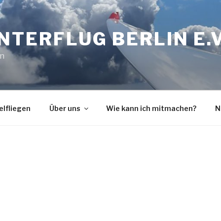
INTERFLUG BERLIN E.V
in
elfliegen
Über uns
Wie kann ich mitmachen?
N